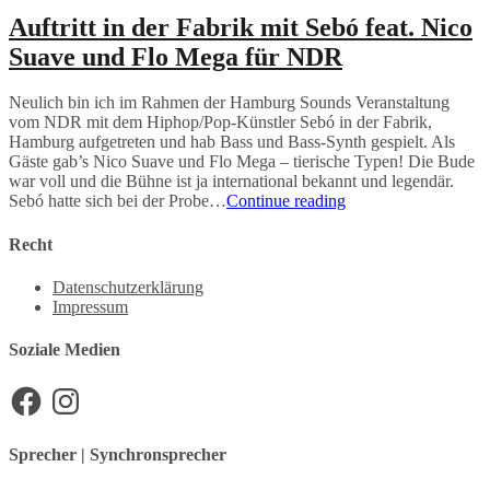
Auftritt in der Fabrik mit Sebó feat. Nico
Suave und Flo Mega für NDR
Neulich bin ich im Rahmen der Hamburg Sounds Veranstaltung
vom NDR mit dem Hiphop/Pop-Künstler Sebó in der Fabrik,
Hamburg aufgetreten und hab Bass und Bass-Synth gespielt. Als
Gäste gab’s Nico Suave und Flo Mega – tierische Typen! Die Bude
war voll und die Bühne ist ja international bekannt und legendär.
Auftritt
Sebó hatte sich bei der Probe…
Continue reading
in
der
Recht
Fabrik
mit
Datenschutzerklärung
Sebó
Impressum
feat.
Nico
Soziale Medien
Suave
und
Facebook
Instagram
Flo
Mega
für
Sprecher | Synchronsprecher
NDR