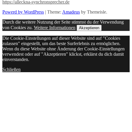
https://alleckna-synchronsprecher.de
Powerd by WordPress
|
Theme:
Amadeus
by Themeisle.
Durch die weitere Nutzung der Seite stimmst du der Verwendung
von Cookies zu.
Weitere Informationen
Akzeptieren
Die Cookie-Einstellungen auf dieser Website sind auf "Cookies
zulassen" eingestellt, um das beste Surferlebnis zu ermöglichen.
Wenn du diese Website ohne Änderung der Cookie-Einstellungen
verwendest oder auf "Akzeptieren" klickst, erklärst du dich damit
einverstanden.
Schließen