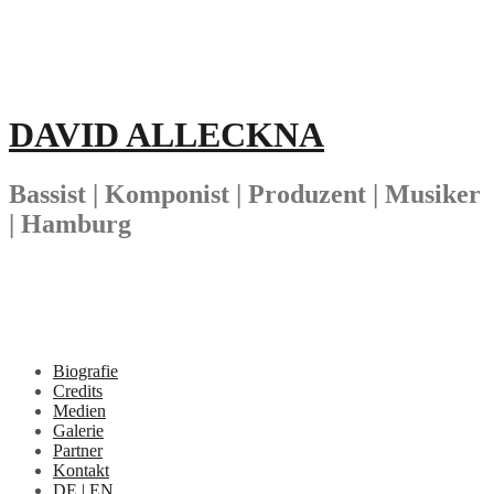
Springe
zum
Inhalt
DAVID ALLECKNA
Bassist | Komponist | Produzent | Musiker
| Hamburg
Biografie
Credits
Medien
Galerie
Partner
Kontakt
DE | EN