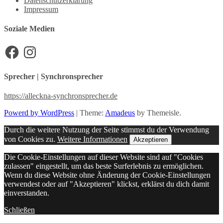
Datenschutzerklärung
Impressum
Soziale Medien
Facebook
Instagram
Sprecher | Synchronsprecher
https://alleckna-synchronsprecher.de
Powerd by WordPress
|
Theme:
Amadeus
by Themeisle.
Durch die weitere Nutzung der Seite stimmst du der Verwendung
von Cookies zu.
Weitere Informationen
Akzeptieren
Die Cookie-Einstellungen auf dieser Website sind auf "Cookies
zulassen" eingestellt, um das beste Surferlebnis zu ermöglichen.
Wenn du diese Website ohne Änderung der Cookie-Einstellungen
verwendest oder auf "Akzeptieren" klickst, erklärst du dich damit
einverstanden.
Schließen