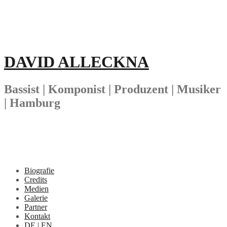
Springe
zum
Inhalt
DAVID ALLECKNA
Bassist | Komponist | Produzent | Musiker
| Hamburg
Biografie
Credits
Medien
Galerie
Partner
Kontakt
DE | EN