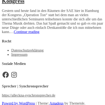
Kongress
Gestern und heute fand in den Räumen der SAE hier in Hamburg
der Kongress „Operation Ton“ statt bei dem man an vielen
unterschiedlichen Seminaren teilnehmen konnte die sich alle um das
Thema Musik drehten. Das hat Spaß gemacht und so gab es ein paar
neue Dinge oder auch einfach Denkanstöße die ich nun mitnehmen
Neuer
kann.…
Continue reading
Input
beim
Recht
„Operation
Ton“
Datenschutzerklärung
Kongress
Impressum
Soziale Medien
Facebook
Instagram
Sprecher | Synchronsprecher
https://alleckna-synchronsprecher.de
Powerd by WordPress
|
Theme:
Amadeus
by Themeisle.