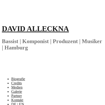
Springe
zum
Inhalt
DAVID ALLECKNA
Bassist | Komponist | Produzent | Musiker
| Hamburg
Biografie
Credits
Medien
Galerie
Partner
Kontakt
DE | EN